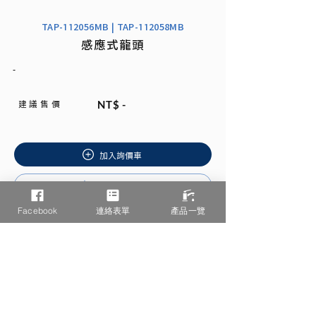
TAP-112056MB | TAP-112058MB
感應式龍頭
-
建 議 售 價
NT$ -
加入詢價車
安裝說明書
Facebook
連絡表單
產品一覽
相關產品推薦
/ You may also like