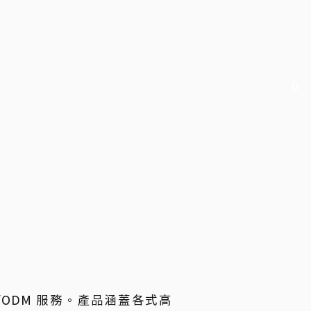
0
M/ODM 服務。產品涵蓋各式高