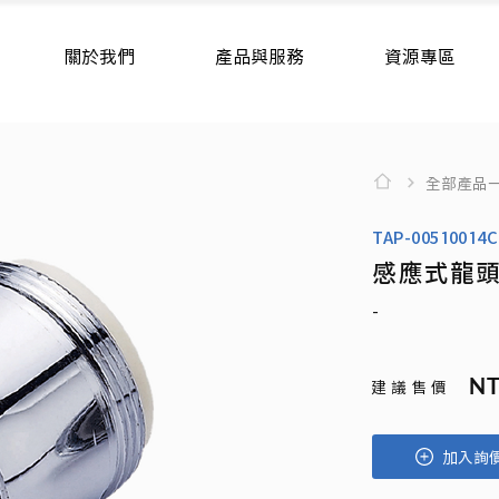
關於我們
產品與服務
資源專區
全部產品
TAP-00510014
感應式龍
-
NT
建 議 售 價
加入詢