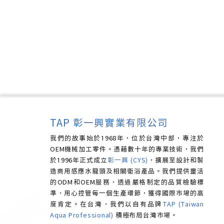
TAP 彰一興實業有限公司
我們的故事始於1968年，位於台灣中部，專注於
OEM機械加工零件。憑藉數十年的專業技術，我們
於1996年正式成立
彰一興 (CYS)
，擴展至設計和製
造商用感應水龍頭及相關衛浴產品。我們提供靈活
的ODM和OEM服務，透過嚴格制定的品質檢驗標
準，用心控管每一個生產環節，獲得國際市場的高
度肯定。
在台灣，我們以自有品牌
TAP (Taiwan
Aqua Professional)
積極布局台灣市場。