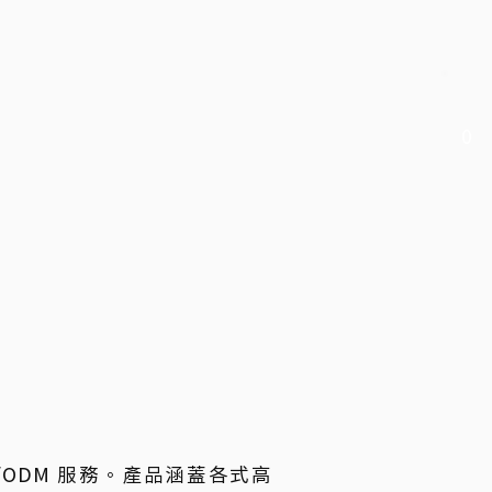
0
M/ODM 服務。產品涵蓋各式高