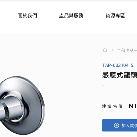
關於我們
產品與服務
資源專區
全部產品
TAP-03310415
感應式龍
-
NT
建 議 售 價
加入詢