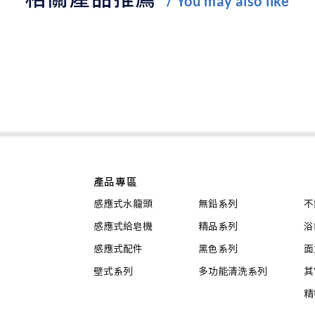
/ You may also like
產品專區
感應式水龍頭
無鉛系列
不
感應式給皂機
精品系列
浴
感應式配件
黑色系列
面
壁式系列
多功能清洗系列
其
精