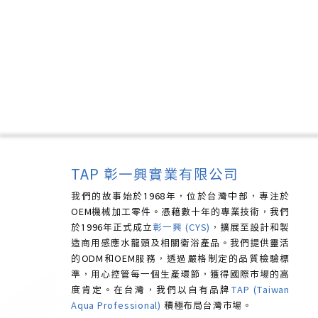
TAP 彰一興實業有限公司
我們的故事始於1968年，位於台灣中部，專注於
OEM機械加工零件。憑藉數十年的專業技術，我們
於1996年正式成立
彰一興 (CYS)
，擴展至設計和製
造商用感應水龍頭及相關衛浴產品。我們提供靈活
的ODM和OEM服務，透過嚴格制定的品質檢驗標
準，用心控管每一個生產環節，獲得國際市場的高
度肯定。
在台灣，我們以自有品牌
TAP (Taiwan
Aqua Professional)
積極布局台灣市場。