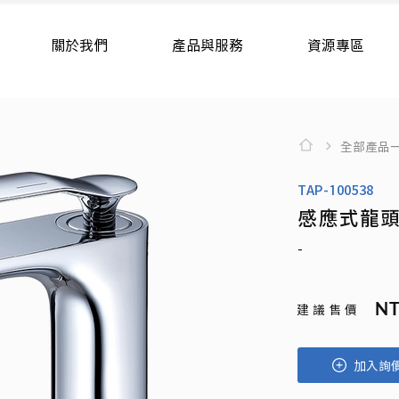
關於我們
產品與服務
資源專區
全部產品
TAP-100538
感應式龍
-
NT
建 議 售 價
加入詢