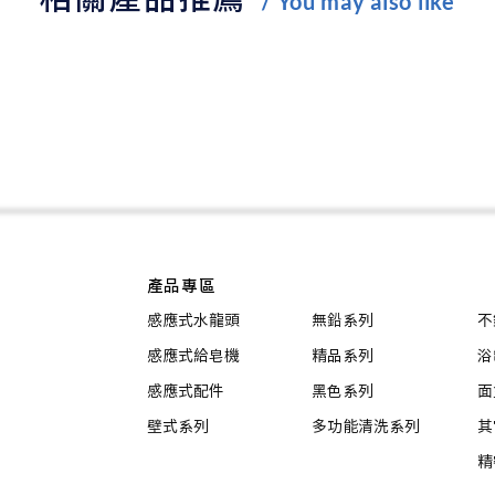
/ You may also like
產品專區
感應式水龍頭
無鉛系列
不
感應式給皂機
精品系列
浴
感應式配件
黑色系列
面
壁式系列
多功能清洗系列
其
精