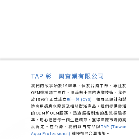
TAP 彰一興實業有限公司
我們的故事始於1968年，位於台灣中部，專注於
OEM機械加工零件。憑藉數十年的專業技術，我們
於1996年正式成立
彰一興 (CYS)
，擴展至設計和製
造商用感應水龍頭及相關衛浴產品。我們提供靈活
的ODM和OEM服務，透過嚴格制定的品質檢驗標
準，用心控管每一個生產環節，獲得國際市場的高
度肯定。
在台灣，我們以自有品牌
TAP (Taiwan
Aqua Professional)
積極布局台灣市場。