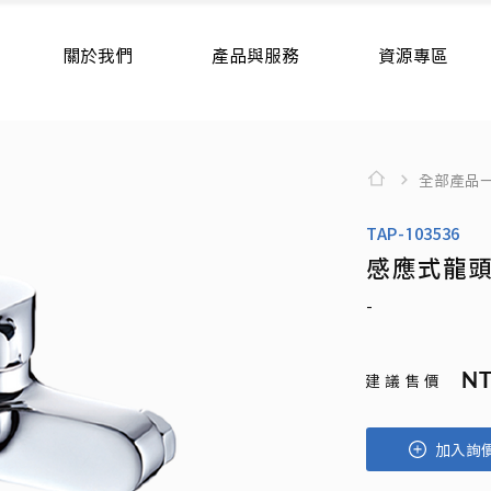
關於我們
產品與服務
資源專區
全部產品
TAP-103536
感應式龍
-
NT
建 議 售 價
加入詢