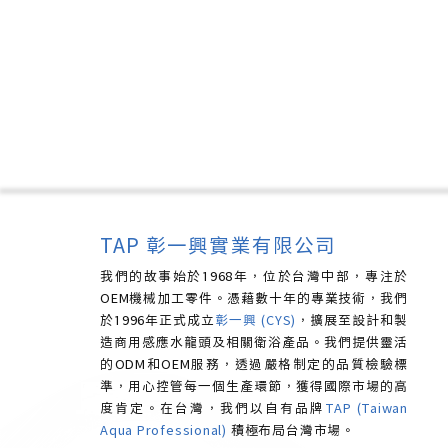
TAP 彰一興實業有限公司
我們的故事始於1968年，位於台灣中部，專注於
OEM機械加工零件。憑藉數十年的專業技術，我們
於1996年正式成立
彰一興 (CYS)
，擴展至設計和製
造商用感應水龍頭及相關衛浴產品。我們提供靈活
的ODM和OEM服務，透過嚴格制定的品質檢驗標
準，用心控管每一個生產環節，獲得國際市場的高
度肯定。
在台灣，我們以自有品牌
TAP (Taiwan
Aqua Professional)
積極布局台灣市場。