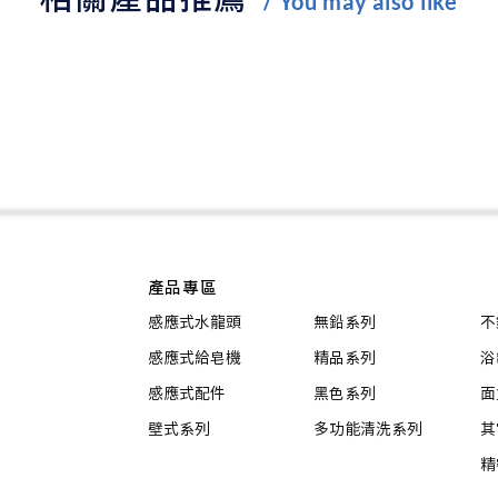
/ You may also like
產品專區
感應式水龍頭
無鉛系列
不
感應式給皂機
精品系列
浴
感應式配件
黑色系列
面
壁式系列
多功能清洗系列
其
精