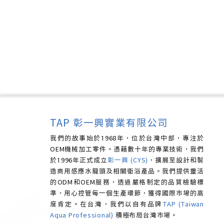
TAP 彰一興實業有限公司
我們的故事始於1968年，位於台灣中部，專注於
OEM機械加工零件。憑藉數十年的專業技術，我們
於1996年正式成立
彰一興 (CYS)
，擴展至設計和製
造商用感應水龍頭及相關衛浴產品。我們提供靈活
的ODM和OEM服務，透過嚴格制定的品質檢驗標
準，用心控管每一個生產環節，獲得國際市場的高
度肯定。
在台灣，我們以自有品牌
TAP (Taiwan
Aqua Professional)
積極布局台灣市場。