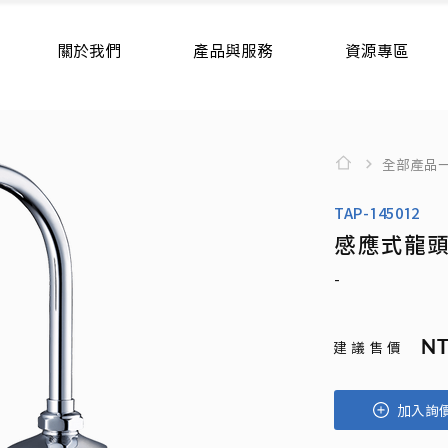
關於我們
產品與服務
資源專區
全部產品
TAP-145012
感應式龍
-
NT
建 議 售 價
加入詢