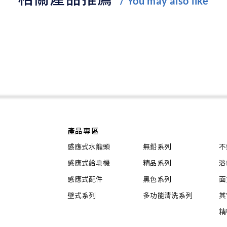
/ You may also like
產品專區
感應式水龍頭
無鉛系列
不
感應式給皂機
精品系列
浴
感應式配件
黑色系列
面
壁式系列
多功能清洗系列
其
精