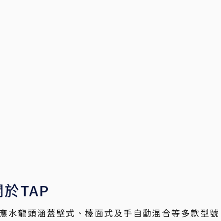
關於TAP
應水龍頭涵蓋壁式、檯面式及手自動混合等多款型號。具