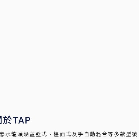
關於TAP
應水龍頭涵蓋壁式、檯面式及手自動混合等多款型號。具