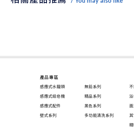
/ You may also like
產品專區
感應式水龍頭
無鉛系列
不
感應式給皂機
精品系列
浴
感應式配件
黑色系列
面
壁式系列
多功能清洗系列
其
精