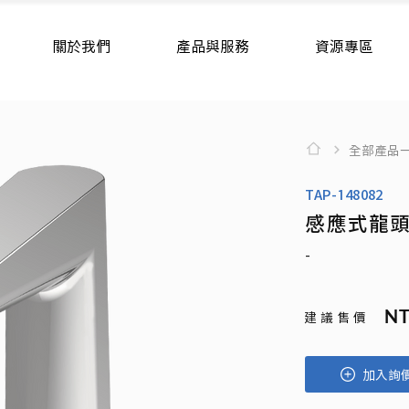
關於我們
產品與服務
資源專區
全部產品
TAP-148082
感應式龍
-
NT
建 議 售 價
加入詢