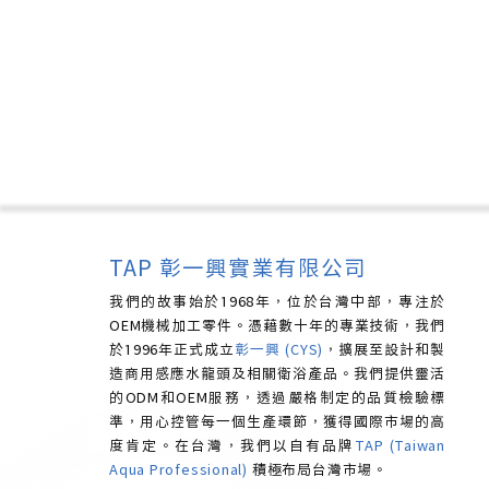
TAP 彰一興實業有限公司
我們的故事始於1968年，位於台灣中部，專注於
OEM機械加工零件。憑藉數十年的專業技術，我們
於1996年正式成立
彰一興 (CYS)
，擴展至設計和製
造商用感應水龍頭及相關衛浴產品。我們提供靈活
的ODM和OEM服務，透過嚴格制定的品質檢驗標
準，用心控管每一個生產環節，獲得國際市場的高
度肯定。
在台灣，我們以自有品牌
TAP (Taiwan
Aqua Professional)
積極布局台灣市場。