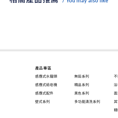
/ You may also like
產品專區
感應式水龍頭
無鉛系列
不
感應式給皂機
精品系列
浴
感應式配件
黑色系列
面
壁式系列
多功能清洗系列
其
精