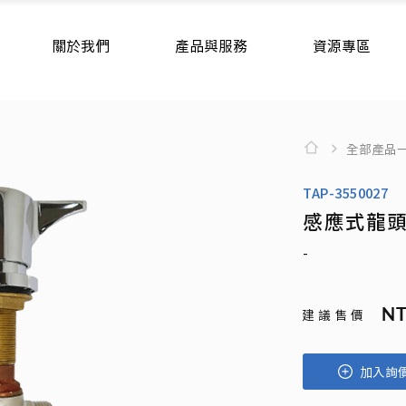
關於我們
產品與服務
資源專區
全部產品
TAP-3550027
感應式龍
-
NT
建 議 售 價
加入詢