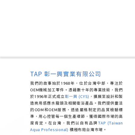
TAP 彰一興實業有限公司
我們的故事始於1968年，位於台灣中部，專注於
OEM機械加工零件。憑藉數十年的專業技術，我們
於1996年正式成立
彰一興 (CYS)
，擴展至設計和製
造商用感應水龍頭及相關衛浴產品。我們提供靈活
的ODM和OEM服務，透過嚴格制定的品質檢驗標
準，用心控管每一個生產環節，獲得國際市場的高
度肯定。
在台灣，我們以自有品牌
TAP (Taiwan
Aqua Professional)
積極布局台灣市場。