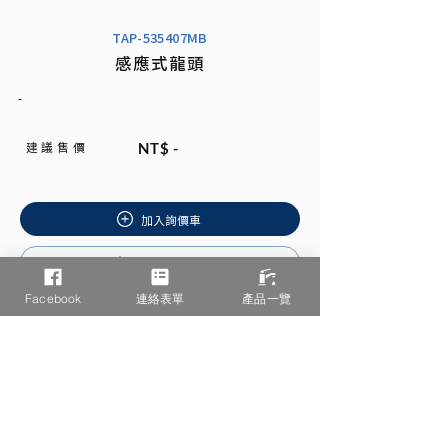
TAP-535407MB
感應式龍頭
-
建 議 售 價
NT$ -
加入詢價車
安裝說明書
Facebook
連絡表單
產品一覽
相關產品推薦
/ You may also like