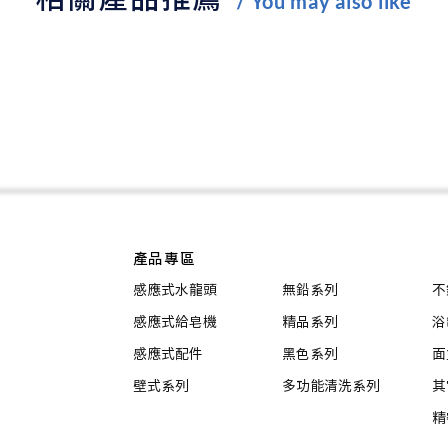
/ You may also like
產品專區
感應式水龍頭
無鉛系列
不
感應式給皂機
精品系列
浴
感應式配件
黑色系列
面
壁式系列
多功能清洗系列
其
精