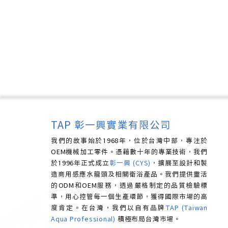
TAP 彰一興實業有限公司
我們的故事始於1968年，位於台灣中部，專注於
OEM機械加工零件。憑藉數十年的專業技術，我們
於1996年正式成立
彰一興 (CYS)
，擴展至設計和製
造商用感應水龍頭及相關衛浴產品。我們提供靈活
的ODM和OEM服務，透過嚴格制定的品質檢驗標
準，用心控管每一個生產環節，獲得國際市場的高
度肯定。
在台灣，我們以自有品牌
TAP (Taiwan
Aqua Professional)
積極布局台灣市場。