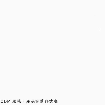
0
M/ODM 服務。產品涵蓋各式高