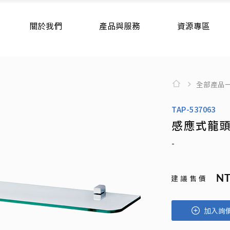
關於我們
產品與服務
資源專區
全部產品
TAP-537063
感應式龍
-
NT
建 議 售 價
加入詢